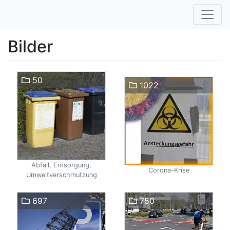
Bilder
50
1022
Abfall, Entsorgung,
Corona-Krise
Umweltverschmutzung
697
750