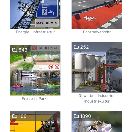
Energie | Infrastruktur
Fahrradverkehr
252
843
Gewerbe | Industrie |
Freizeit | Parks
Industriekultur
106
1890