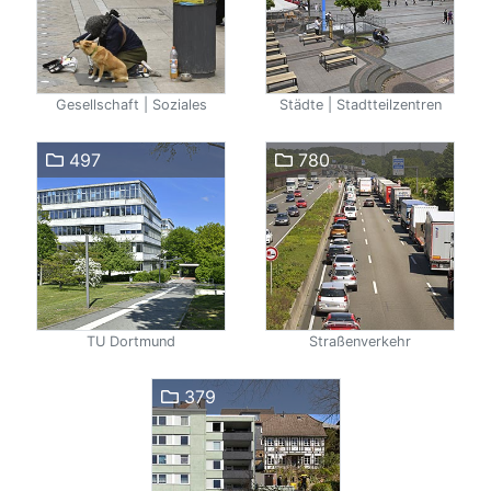
Gesellschaft | Soziales
Städte | Stadtteilzentren
497
780
TU Dortmund
Straßenverkehr
379