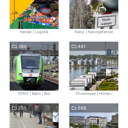
Handel | Logistik
Natur | Naturgefahren
386
441
ÖPNV | Bahn | Bus
Phoenixsee | Hörde+
231
698