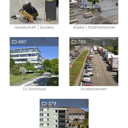
Gesellschaft | Soziales
Städte | Stadtteilzentren
497
780
TU Dortmund
Straßenverkehr
379