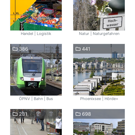
Handel | Logistik
Natur | Naturgefahren
386
441
ÖPNV | Bahn | Bus
Phoenixsee | Hörde+
231
698