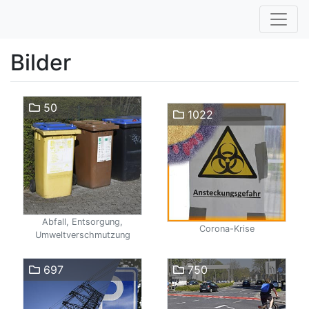
Bilder
50
1022
Abfall, Entsorgung,
Corona-Krise
Umweltverschmutzung
697
750