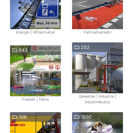
Energie | Infrastruktur
Fahrradverkehr
252
843
Gewerbe | Industrie |
Freizeit | Parks
Industriekultur
106
1890