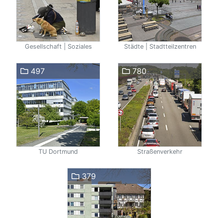
Gesellschaft | Soziales
Städte | Stadtteilzentren
497
780
TU Dortmund
Straßenverkehr
379