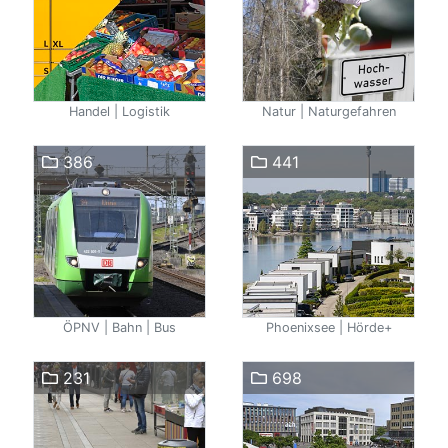
Handel | Logistik
Natur | Naturgefahren
386
441
ÖPNV | Bahn | Bus
Phoenixsee | Hörde+
231
698