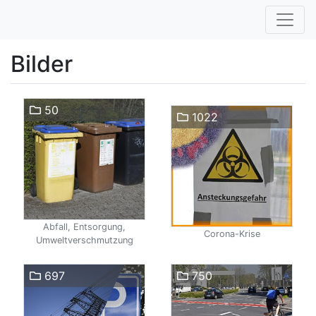
Bilder
50
1022
Abfall, Entsorgung,
Corona-Krise
Umweltverschmutzung
697
750