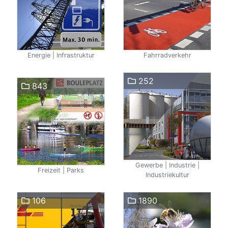
Energie | Infrastruktur
Fahrradverkehr
252
843
Gewerbe | Industrie |
Freizeit | Parks
Industriekultur
106
1890