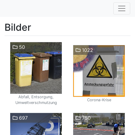
Bilder
50
1022
Abfall, Entsorgung,
Corona-Krise
Umweltverschmutzung
697
750