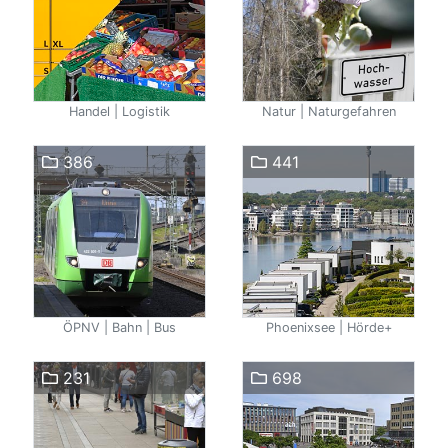
Handel | Logistik
Natur | Naturgefahren
386
441
ÖPNV | Bahn | Bus
Phoenixsee | Hörde+
231
698