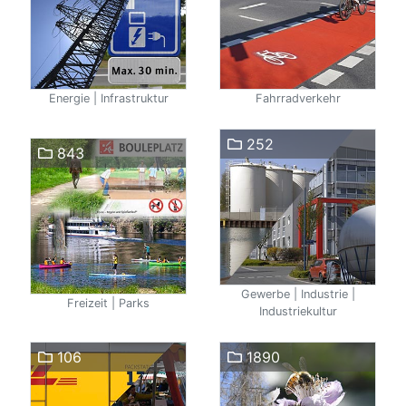
Energie | Infrastruktur
Fahrradverkehr
252
843
Gewerbe | Industrie |
Freizeit | Parks
Industriekultur
106
1890