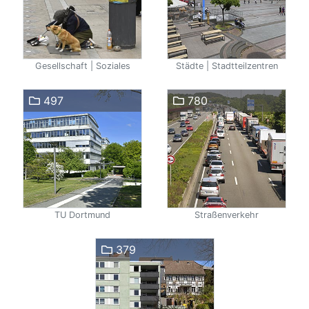
Gesellschaft | Soziales
Städte | Stadtteilzentren
497
780
TU Dortmund
Straßenverkehr
379