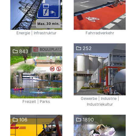
Energie | Infrastruktur
Fahrradverkehr
252
843
Gewerbe | Industrie |
Freizeit | Parks
Industriekultur
106
1890