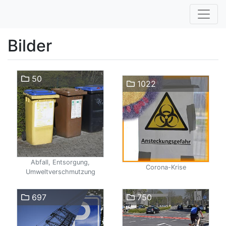
Bilder
50
1022
Abfall, Entsorgung,
Corona-Krise
Umweltverschmutzung
697
750