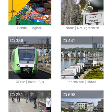
Handel | Logistik
Natur | Naturgefahren
386
441
ÖPNV | Bahn | Bus
Phoenixsee | Hörde+
231
698