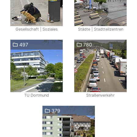
Gesellschaft | Soziales
Städte | Stadtteilzentren
497
780
TU Dortmund
Straßenverkehr
379