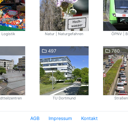
 Logistik
Natur | Naturgefahren
ÖPNV | B
497
780
dtteilzentren
TU Dortmund
Straßen
AGB
Impressum
Kontakt