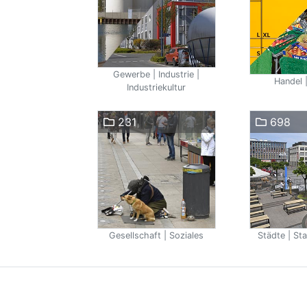
Gewerbe | Industrie |
Handel |
Industriekultur
231
698
Gesellschaft | Soziales
Städte | Sta