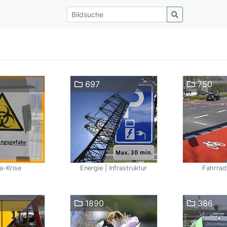
697
750
a-Krise
Energie | Infrastruktur
Fahrrad
1890
386