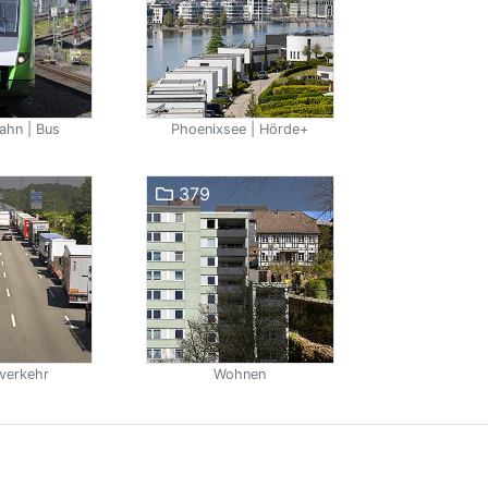
ahn | Bus
Phoenixsee | Hörde+
379
verkehr
Wohnen