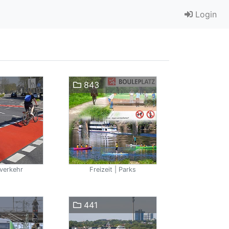
Login
843
verkehr
Freizeit | Parks
441