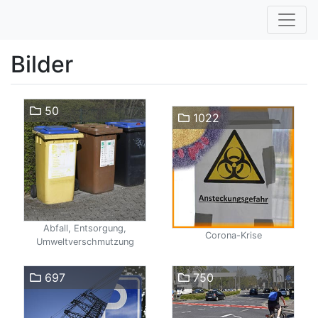
Bilder
50
1022
Abfall, Entsorgung,
Corona-Krise
Umweltverschmutzung
697
750