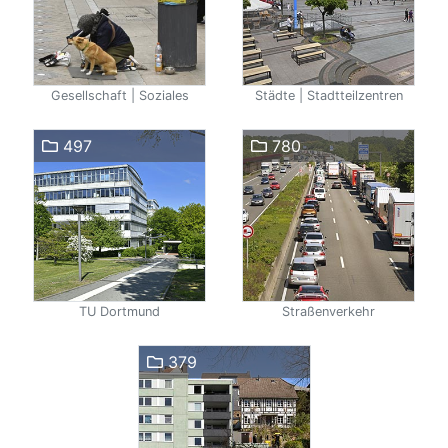
Gesellschaft | Soziales
Städte | Stadtteilzentren
497
780
TU Dortmund
Straßenverkehr
379