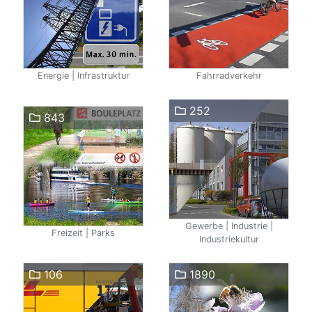
Energie | Infrastruktur
Fahrradverkehr
252
843
Gewerbe | Industrie |
Freizeit | Parks
Industriekultur
106
1890