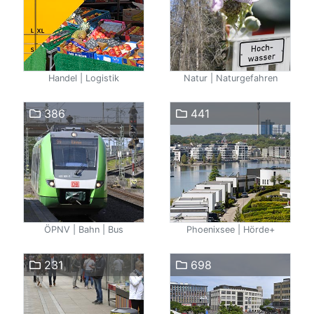
Handel | Logistik
Natur | Naturgefahren
386
441
ÖPNV | Bahn | Bus
Phoenixsee | Hörde+
231
698