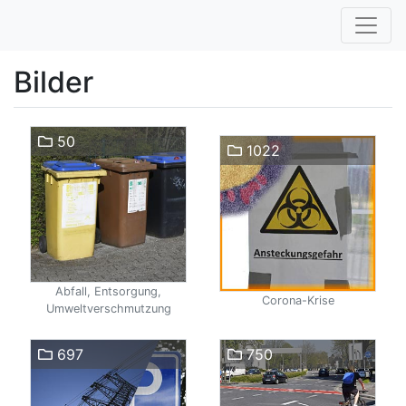
Bilder
50
1022
Abfall, Entsorgung,
Corona-Krise
Umweltverschmutzung
697
750