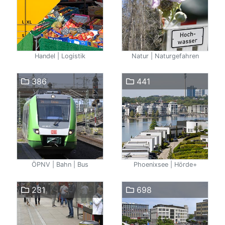
Handel | Logistik
Natur | Naturgefahren
386
441
ÖPNV | Bahn | Bus
Phoenixsee | Hörde+
231
698