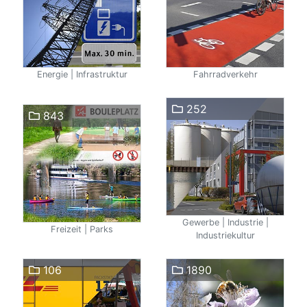
Energie | Infrastruktur
Fahrradverkehr
252
843
Gewerbe | Industrie |
Freizeit | Parks
Industriekultur
106
1890