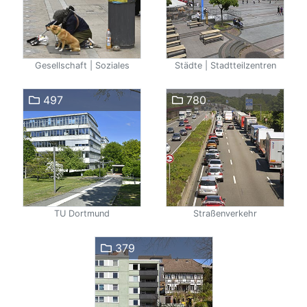
Gesellschaft | Soziales
Städte | Stadtteilzentren
497
780
TU Dortmund
Straßenverkehr
379