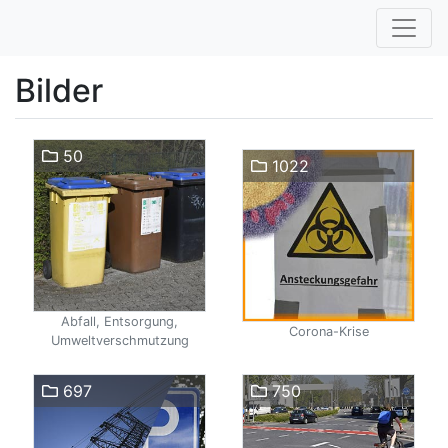
Bilder
50
1022
Abfall, Entsorgung,
Corona-Krise
Umweltverschmutzung
697
750