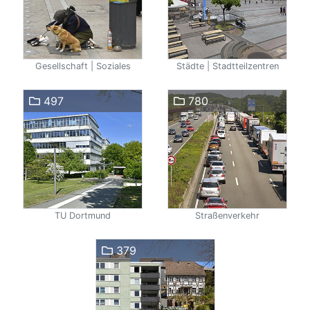
Gesellschaft | Soziales
Städte | Stadtteilzentren
497
780
TU Dortmund
Straßenverkehr
379