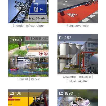
Energie | Infrastruktur
Fahrradverkehr
252
843
Gewerbe | Industrie |
Freizeit | Parks
Industriekultur
106
1890