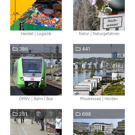
Handel | Logistik
Natur | Naturgefahren
386
441
ÖPNV | Bahn | Bus
Phoenixsee | Hörde+
231
698