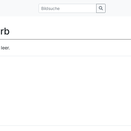
rb
leer.