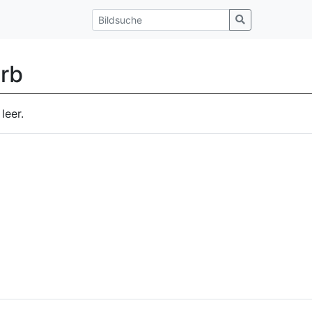
rb
leer.