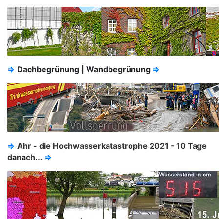
⇒
Dachbegrünung | Wandbegrünung
⇒
⇒
Ahr - die Hochwasserkatastrophe 2021 - 10 Tage
danach...
⇒