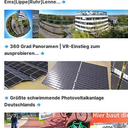
Ems|Lippe|Ruhr|Lenne...
⇒
⇒
360 Grad Panoramen | VR-Einstieg zum
ausprobieren...
⇒
⇒
Größte schwimmende Photovoltaikanlage
Deutschlands
⇒