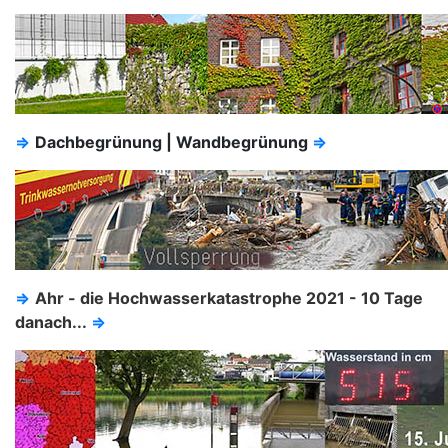
⇒
Dachbegrünung | Wandbegrünung
⇒
⇒
Ahr - die Hochwasserkatastrophe 2021 - 10 Tage
danach...
⇒