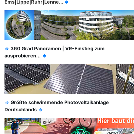
Ems|Lippe|Ruhr|Lenne...
⇒
⇒
360 Grad Panoramen | VR-Einstieg zum
ausprobieren...
⇒
⇒
Größte schwimmende Photovoltaikanlage
Deutschlands
⇒