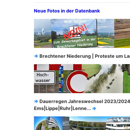
Neue Fotos in der Datenbank
⇒
Brechtener Niederung | Proteste um L
⇒
Dauerregen Jahreswechsel 2023/2024
Ems|Lippe|Ruhr|Lenne...
⇒