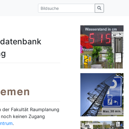
odatenbank
ng
on der Fakultät Raumplanung
e noch keinen Zugang
ntrum
.