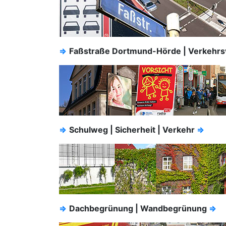
⇒
Faßstraße Dortmund-Hörde | Verkehr
⇒
Schulweg | Sicherheit | Verkehr
⇒
⇒
Dachbegrünung | Wandbegrünung
⇒