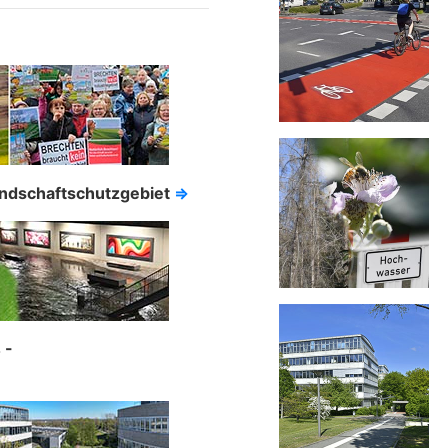
andschaftschutzgebiet
⇒
 -