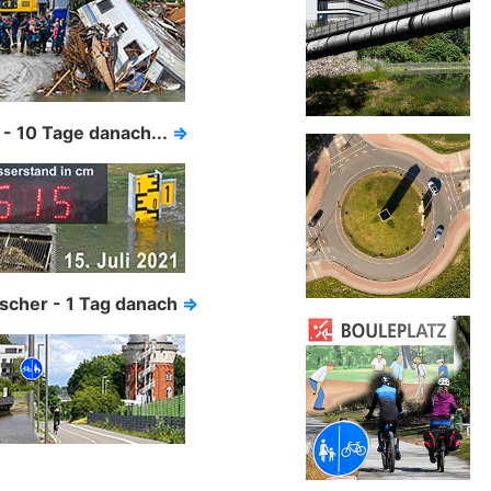
- 10 Tage danach...
⇒
scher - 1 Tag danach
⇒