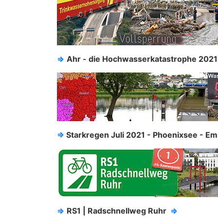
⇒
Ahr - die Hochwasserkatastrophe 2021 
⇒
Starkregen Juli 2021 - Phoenixsee - Em
⇒
RS1 | Radschnellweg Ruhr
⇒