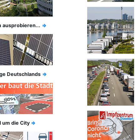
 ausprobieren...
⇒
ge Deutschlands
⇒
 um die City
⇒