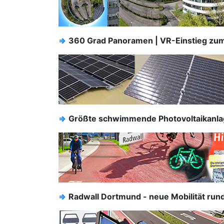
⇒
360 Grad Panoramen | VR-Einstieg zum
⇒
Größte schwimmende Photovoltaikanla
⇒
Radwall Dortmund - neue Mobilität rund