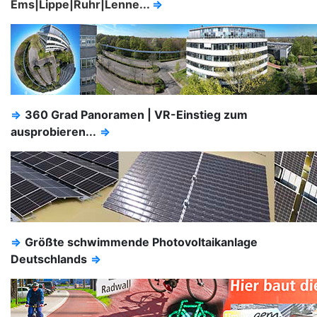
Ems|Lippe|Ruhr|Lenne...
⇒
⇒
360 Grad Panoramen | VR-Einstieg zum
ausprobieren...
⇒
⇒
Größte schwimmende Photovoltaikanlage
Deutschlands
⇒