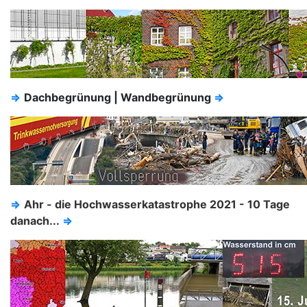
⇒
Dachbegrünung | Wandbegrünung
⇒
⇒
Ahr - die Hochwasserkatastrophe 2021 - 10 Tage
danach...
⇒