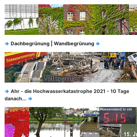
⇒
Dachbegrünung | Wandbegrünung
⇒
⇒
Ahr - die Hochwasserkatastrophe 2021 - 10 Tage
danach...
⇒