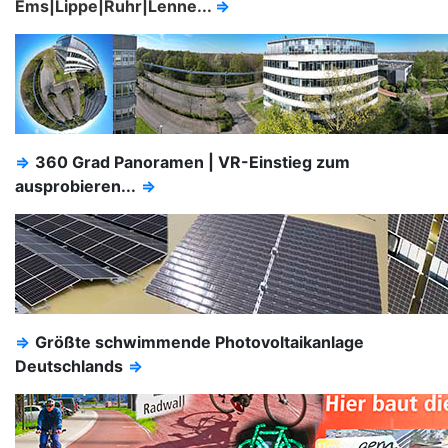
Ems|Lippe|Ruhr|Lenne...
⇒
⇒
360 Grad Panoramen | VR-Einstieg zum
ausprobieren...
⇒
⇒
Größte schwimmende Photovoltaikanlage
Deutschlands
⇒