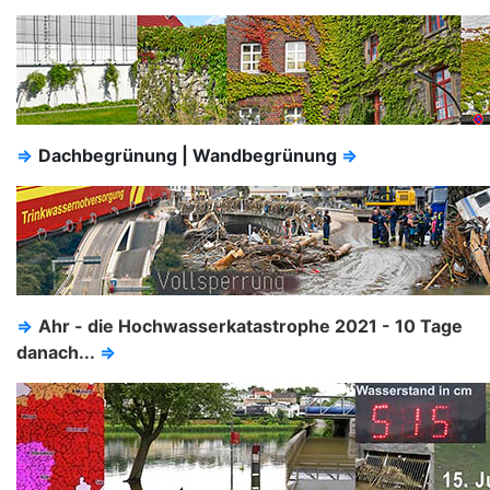
⇒
Dachbegrünung | Wandbegrünung
⇒
⇒
Ahr - die Hochwasserkatastrophe 2021 - 10 Tage
danach...
⇒