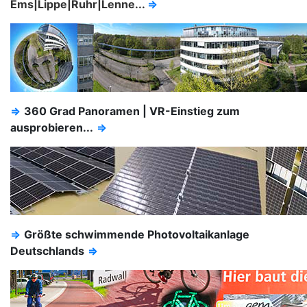
Ems|Lippe|Ruhr|Lenne...
⇒
⇒
360 Grad Panoramen | VR-Einstieg zum
ausprobieren...
⇒
⇒
Größte schwimmende Photovoltaikanlage
Deutschlands
⇒